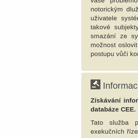
vaše problémo
notorickým dluž
uživatele sys
takové subjek
smazání ze sy
možnost oslovit
postupu vůči ko
Informac
Získávání info
databáze CEE.
Tato služba p
exekučních říz