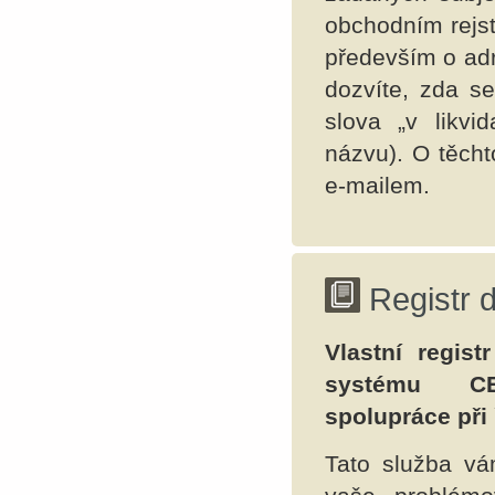
obchodním rejst
především o adr
dozvíte, zda se
slova „v likvi
názvu). O těch
e-mailem.
Registr 
Vlastní regist
systému CE
spolupráce při
Tato služba vá