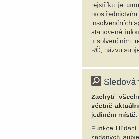
rejstříku je um
prostřednictvím
insolvenčních s
stanovené info
Insolvenčním r
RČ, názvu subj
Sledová
Zachytí všech
včetně aktuál
jediném místě
Funkce Hlídací 
zadaných subje