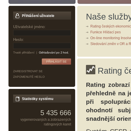
Naše služb
Přihlášení uživatele
Rating českých ekonomic
Uživatelské jméno:
Funkce Hlídací pes
On-line monitoring Insolv
Heslo:
Sledování změn v OR a 
Trvalé přihlášení
|
Odhlašování po 2 hod.
Rating č
ZAREGISTROVAT SE
ZAPOMENUTÉ HESLO
Rating zobrazí
přehledně na je
Statistiky systému
při spoluprá
ohodnotí subj
5 435 666
snadnější orien
vygenerovaných a zobrazených
ratingových karet