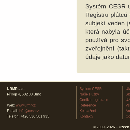
Systém CESR umo
Registru plátců 
subjekt veden j
která nabyla úč
používá pro svo
zveřejnění (tak
údaje jako datu
URMR a.s.
Systém CESR
Uk
Příkop 4, 602 00 Brno
Naše služby
Sl
Ceník a registrace
Už
Web:
www.urmr.cz
Reference
Vš
E-mail:
info@cesr.cz
Ke stažení
Ar
Telefon: +420 530 501 935
Kontakty
Co
© 2009–2026 –
Czech 