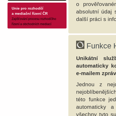
o prověřované
Unie pro rozhodčí
absolutní údaj 
a mediační řízení ČR
další práci s i
Zajišťování procesu rozhodčího
řízení a obchodních mediací
Funkce H
Unikátní služ
automaticky ko
e-mailem zpráv
Jednou z nejdů
nejoblíbenějšíc
této funkce je
automaticky a
všechny tyto su