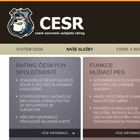
SYSTÉM CESR
NAŠE SLUŽBY
CENÍK A RE
RATING ČESKÝCH
FUNKCE
SPOLEČNOSTÍ
HLÍDACÍ PES
ZOHLEDŇUJE NEJAKTUÁLNĚJŠÍ
AUTOMATICKY A DLOUHOD
ÚDAJE Z VÍCE NEŽ 45 DATABÁZÍ
KONTROLUJE VYBRANÉ
A REJSTŘÍKŮ
SUBJEKTY
STUPEŇ RATINGU NAZNAČUJE
IHNED UPOZORŇUJE E-MAI
MÍRU RIZIKA, KTERÁ VYPLÝVÁ
NA ZJIŠTĚNÉ ZMĚNY
ZE SPOLUPRÁCE SE
PROVĚŘUJE INSOLVENČNÍ
SUBJEKTEM
REJSTŘÍK, REGISTR DLUŽN
VŠECHNY INFORMACE
OBCHODNÍ REJSTŘÍK I REG
PŘEHLEDNĚ NA JEDNÉ KARTĚ
ŽIVNOSTENSKÉHO PODNIK
VÍCE INFORMACÍ...
VÍCE INFORMACÍ