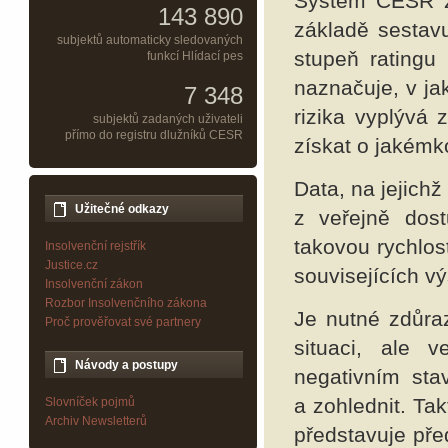
Systém CESR z
143 890
základě sestav
subjektů automaticky sledovaných
stupeň ratingu 
funkcí Hlídací pes
naznačuje, v ja
7 348
rizika vyplývá 
subjektů zadaných uživateli
přímo do registru dlužníků CESR
získat o jakém
Data, na jejichž
Užitečné odkazy
z veřejně dost
takovou rychlos
Insolvenční rejstřík
Justice.cz
souvisejících v
Insolvenční zákon
Rozbor Insolvenčního zákona
Je nutné zdůra
Proč prověřovat své partnery
situaci, ale 
Návody a postupy
negativním sta
a zohlednit. Ta
Slovníček pojmů
Archiv Newsletterů
představuje pře