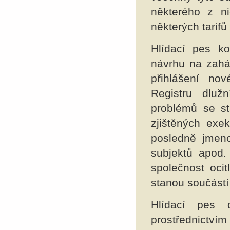
některého z n
některých tarifů
Hlídací pes ko
návrhu na zaháj
přihlášení no
Registru dluž
problémů se sta
zjištěných exe
posledně jmeno
subjektů apod.
společnost ocit
stanou součástí 
Hlídací pes d
prostřednictv