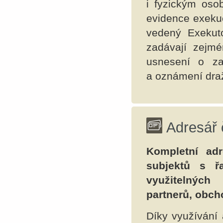
i fyzickým oso
evidence exeku
vedený Exekut
zadávají zejm
usnesení o za
a oznámení dra
Adresář 
Kompletní ad
subjektů s ř
využitelnýc
partnerů, obch
Díky využívání 