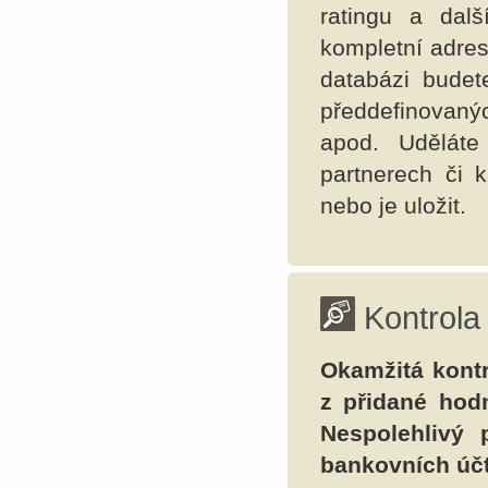
ratingu a dal
kompletní adres
databázi budet
předdefinovanýc
apod. Uděláte
partnerech či 
nebo je uložit.
Kontrola
Okamžitá kontr
z přidané hod
Nespolehlivý 
bankovních účt