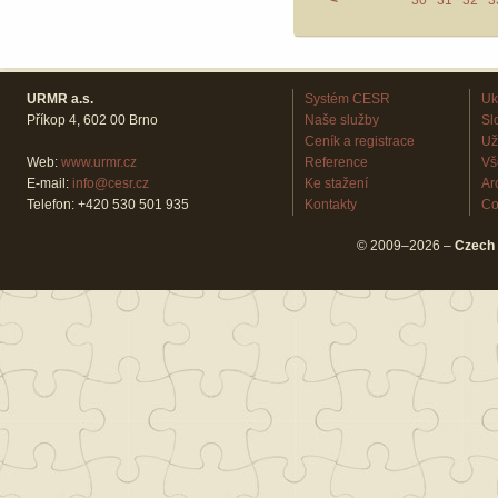
<
30
31
32
3
URMR a.s.
Systém CESR
Uk
Příkop 4, 602 00 Brno
Naše služby
Sl
Ceník a registrace
Už
Web:
www.urmr.cz
Reference
Vš
E-mail:
info@cesr.cz
Ke stažení
Ar
Telefon: +420 530 501 935
Kontakty
Co
© 2009–2026 –
Czech 