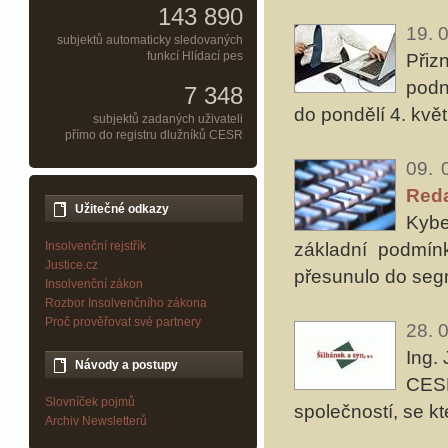
143 890
19. 
subjektů automaticky sledovaných
funkcí Hlídací pes
Přiz
podn
7 348
do pondělí 4. květ
subjektů zadaných uživateli
přímo do registru dlužníků CESR
09. 
Reda
Užitečné odkazy
Kybe
základní podmínk
Insolvenční rejstřík
Justice.cz
přesunulo do segm
Insolvenční zákon
Rozbor Insolvenčního zákona
Proč prověřovat své partnery
28. 
Ing.
Návody a postupy
CESR
Slovníček pojmů
společností, se k
Archiv Newsletterů