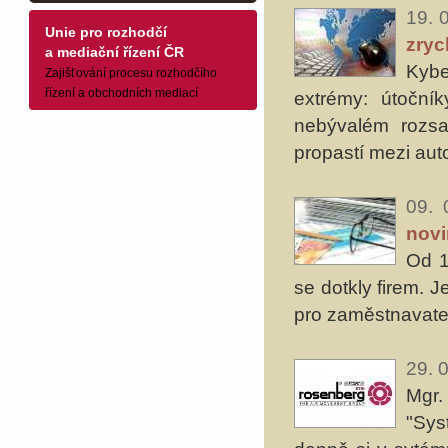
19. 
Unie pro rozhodčí
zryc
a mediační řízení ČR
Kyb
Zajišťování procesu rozhodčího
řízení a obchodních mediací
extrémy: útočník
nebývalém rozsah
propastí mezi aut
09. 
nov
Od 1
se dotkly firem. J
pro zaměstnavatel
29. 
Mgr.
"Sys