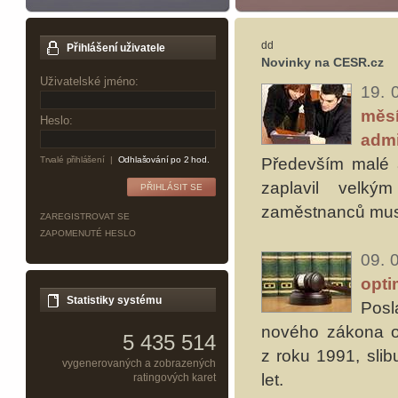
dd
Přihlášení uživatele
Novinky na CESR.cz
Uživatelské jméno:
19. 
měsí
Heslo:
admi
Především malé a 
Trvalé přihlášení
|
Odhlašování po 2 hod.
zaplavil velký
zaměstnanců musel
ZAREGISTROVAT SE
ZAPOMENUTÉ HESLO
09. 
opti
Statistiky systému
Posl
nového zákona o 
5 435 514
z roku 1991, slib
vygenerovaných a zobrazených
let.
ratingových karet