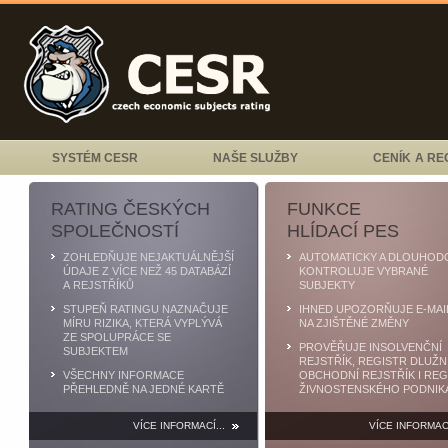
SYSTÉM CESR
NAŠE SLUŽBY
CENÍK A RE
RATING ČESKÝCH
FUNKCE
SPOLEČNOSTÍ
HLÍDACÍ PES
ZOHLEDŇUJE NEJAKTUÁLNĚJŠÍ
AUTOMATICKY A DLOUHOD
ÚDAJE Z VÍCE NEŽ 45 DATABÁZÍ
KONTROLUJE VYBRANÉ
A REJSTŘÍKŮ
SUBJEKTY
STUPEŇ RATINGU NAZNAČUJE
IHNED UPOZORŇUJE E-MAI
MÍRU RIZIKA, KTERÁ VYPLÝVÁ
NA ZJIŠTĚNÉ ZMĚNY
ZE SPOLUPRÁCE SE
PROVĚŘUJE INSOLVENČNÍ
SUBJEKTEM
REJSTŘÍK, REGISTR DLUŽN
VŠECHNY INFORMACE
OBCHODNÍ REJSTŘÍK I REG
PŘEHLEDNĚ NA JEDNÉ KARTĚ
ŽIVNOSTENSKÉHO PODNIK
VÍCE INFORMACÍ...
VÍCE INFORMACÍ