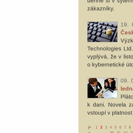
denně si v sytému
zákazníky.
19. 
Čes
Výz
Technologies Ltd.
vyplývá, že v li
o kybernetické út
09. 
ledn
Plát
k dani. Novela z
vstoupí v platnost
|<
1
2
3
4
5
6
7
8