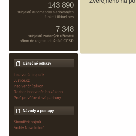
Zveřejněno na por
143 890
subjektů automaticky sledovaných
funkcí Hlídací pes
7 348
subjektů zadaných uživateli
přímo do registru dlužníků CESR
Užitečné odkazy
Insolvenční rejstřík
Justice.cz
Insolvenční zákon
Rozbor Insolvenčního zákona
Proč prověřovat své partnery
Návody a postupy
Slovníček pojmů
Archiv Newsletterů