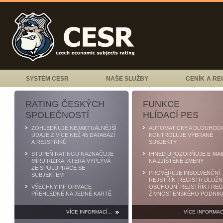
SYSTÉM CESR
NAŠE SLUŽBY
CENÍK A RE
RATING ČESKÝCH
FUNKCE
SPOLEČNOSTÍ
HLÍDACÍ PES
ZOHLEDŇUJE NEJAKTUÁLNĚJŠÍ
AUTOMATICKY A DLOUHOD
ÚDAJE Z VÍCE NEŽ 45 DATABÁZÍ
KONTROLUJE VYBRANÉ
A REJSTŘÍKŮ
SUBJEKTY
STUPEŇ RATINGU NAZNAČUJE
IHNED UPOZORŇUJE E-MAI
MÍRU RIZIKA, KTERÁ VYPLÝVÁ
NA ZJIŠTĚNÉ ZMĚNY
ZE SPOLUPRÁCE SE
PROVĚŘUJE INSOLVENČNÍ
SUBJEKTEM
REJSTŘÍK, REGISTR DLUŽN
VŠECHNY INFORMACE
OBCHODNÍ REJSTŘÍK I REG
PŘEHLEDNĚ NA JEDNÉ KARTĚ
ŽIVNOSTENSKÉHO PODNIK
VÍCE INFORMACÍ...
VÍCE INFORMACÍ