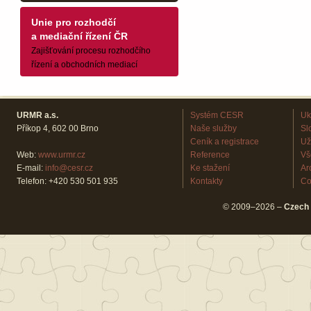
Unie pro rozhodčí
a mediační řízení ČR
Zajišťování procesu rozhodčího
řízení a obchodních mediací
URMR a.s.
Systém CESR
Uk
Příkop 4, 602 00 Brno
Naše služby
Sl
Ceník a registrace
Už
Web:
www.urmr.cz
Reference
Vš
E-mail:
info@cesr.cz
Ke stažení
Ar
Telefon: +420 530 501 935
Kontakty
Co
© 2009–2026 –
Czech 