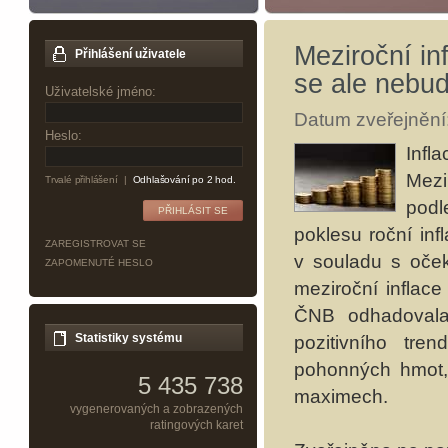
Meziroční in
Přihlášení uživatele
se ale nebu
Uživatelské jméno:
Datum zveřejnění:
Heslo:
Inf
Mezi
Trvalé přihlášení
|
Odhlašování po 2 hod.
podl
poklesu roční in
ZAREGISTROVAT SE
v souladu s oče
ZAPOMENUTÉ HESLO
meziroční inflace
ČNB odhadovala 
Statistiky systému
pozitivního tr
pohonných hmot, 
5 435 738
maximech.
vygenerovaných a zobrazených
ratingových karet