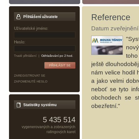
Reference
Přihlášení uživatele
Datum zveřejnění:
Uživatelské jméno:
"Sys
Heslo:
nový
toho
Trvalé přihlášení
|
Odhlašování po 2 hod.
ještě dlouhodobějš
nám velice hodil 
ZAREGISTROVAT SE
a jako velmi dobré
ZAPOMENUTÉ HESLO
neboť se tyto in
obchodech se st
obezřetní."
Statistiky systému
5 435 514
vygenerovaných a zobrazených
ratingových karet