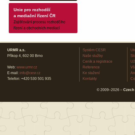
Unie pro rozhodčí
a mediační řízení ČR
Zajišťování procesu rozhodčího
řízení a obchodních mediací
URMR a.s.
Systém CESR
Uk
Příkop 4, 602 00 Brno
Naše služby
Sl
Ceník a registrace
Už
Web:
www.urmr.cz
Reference
Vš
E-mail:
info@cesr.cz
Ke stažení
Ar
Telefon: +420 530 501 935
Kontakty
Co
© 2009–2026 –
Czech 