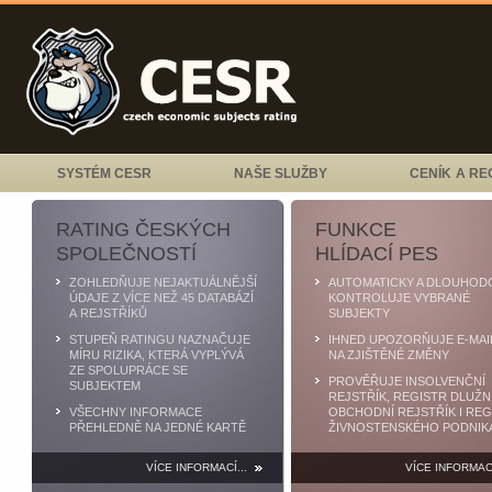
SYSTÉM CESR
NAŠE SLUŽBY
CENÍK A RE
RATING ČESKÝCH
FUNKCE
SPOLEČNOSTÍ
HLÍDACÍ PES
ZOHLEDŇUJE NEJAKTUÁLNĚJŠÍ
AUTOMATICKY A DLOUHOD
ÚDAJE Z VÍCE NEŽ 45 DATABÁZÍ
KONTROLUJE VYBRANÉ
A REJSTŘÍKŮ
SUBJEKTY
STUPEŇ RATINGU NAZNAČUJE
IHNED UPOZORŇUJE E-MAI
MÍRU RIZIKA, KTERÁ VYPLÝVÁ
NA ZJIŠTĚNÉ ZMĚNY
ZE SPOLUPRÁCE SE
PROVĚŘUJE INSOLVENČNÍ
SUBJEKTEM
REJSTŘÍK, REGISTR DLUŽN
VŠECHNY INFORMACE
OBCHODNÍ REJSTŘÍK I REG
PŘEHLEDNĚ NA JEDNÉ KARTĚ
ŽIVNOSTENSKÉHO PODNIK
VÍCE INFORMACÍ...
VÍCE INFORMACÍ