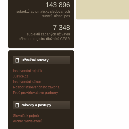
143 896
subjektů automaticky sledovaných
funkcí Hlídací pes
7 348
subjektů zadaných uživateli
přímo do registru dlužníků CESR
Užitečné odkazy
Insolvenční rejstřík
Justice.cz
Insolvenční zákon
Rozbor Insolvenčního zákona
Proč prověřovat své partnery
Návody a postupy
Slovníček pojmů
Archiv Newsletterů